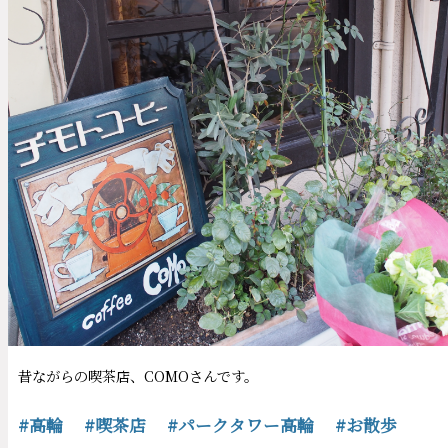
昔ながらの喫茶店、COMOさんです。
#高輪
#喫茶店
#パークタワー高輪
#お散歩
パークタワー高輪