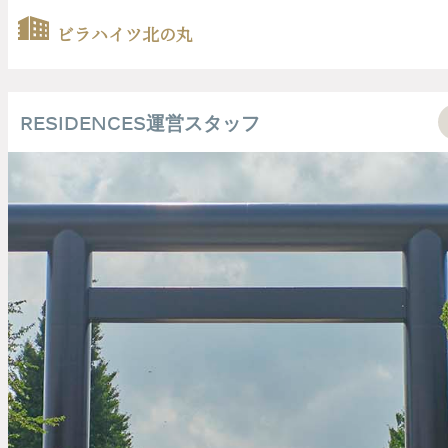
パワースポットとしても有名な靖国神社。
#九段
#靖国神社
#ビラハイツ北の丸
#パワースポット