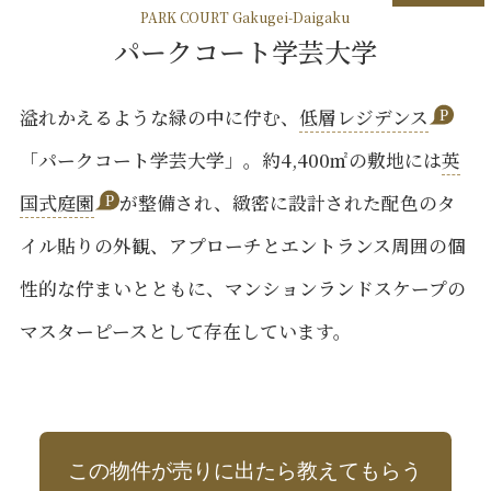
溢れかえるような緑の中に佇む、
低層レジデンス
P
「パークコート学芸大学」。約4,400㎡の敷地には
英
国式庭園
が整備され、緻密に設計された配色のタ
P
イル貼りの外観、アプローチとエントランス周囲の個
性的な佇まいとともに、マンションランドスケープの
マスターピースとして存在しています。
この物件が売りに出たら教えてもらう
このエリアの物件オーナーで売却・貸出をご検討の方
売却・貸出を相談する