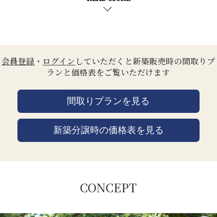
新築分譲時の価格表を見る
CONCEPT
非日常的なヨーロッパの庭園邸宅