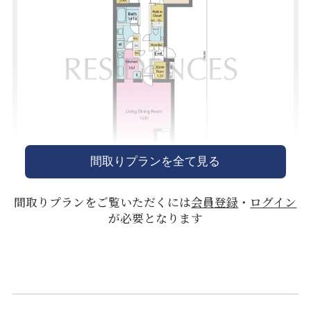
新築分譲時の価格表を見る
新築分譲時の価格表をご覧いただくには
会員登
録
・
ログイン
が必要となります
POSITION