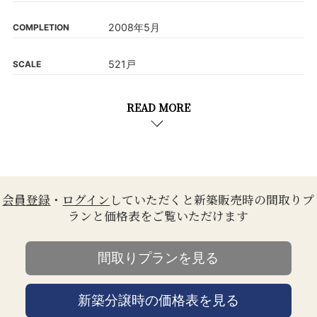
会員登録
・
ログイン
していただくと新築販売時の間取りプ
ランと価格表をご覧いただけます
間取りプランを見る
新築分譲時の価格表を見る
CONCEPT