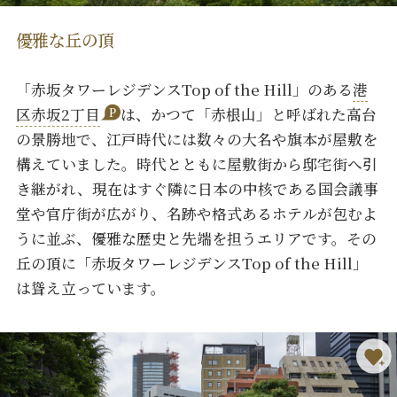
華やぎと安らぎ
「赤坂タワーレジデンスTop of the Hill」は、「
赤
坂」駅と「溜池山王」駅から徒歩4分
という利便性
P
の高い立地でありながら、高速や幹線道路からは程良
く離れ、
落ち着いた住環境
にあります。近隣には
P
赤坂サカスや赤坂アークヒルズ、東京ミッドタウンと
いった
大規模商業施設が点在
しており、山王日枝
P
神社や氷川神社、ミッドタウンガーデンなどの
緑溢れ