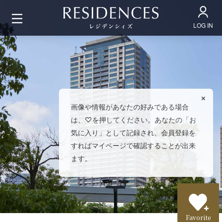
LOG IN
+
画像や情報があなたの好みである場合
は、♡を押してください。あなたの「お
気に入り」として記録され、会員登録
を
すればマイページで確認することが出
来
ます。
Favorite
Akasaka Tower Residence Top of the Hill
赤坂タワーレジデンス トップオブザヒル