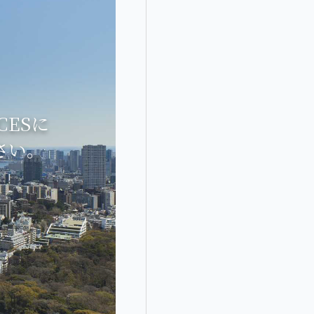
CESに
さい。